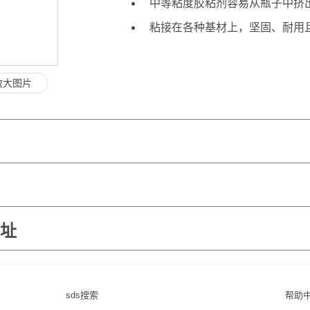
中等粘度胶粘剂容易从瓶子中挤
粘接在各种基材上，坚固、耐用
放大图片
地址
sds搜索
帮助