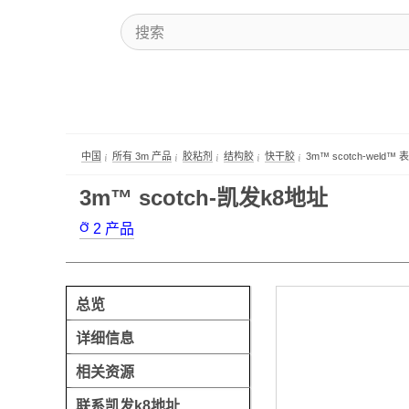
中国
所有 3m 产品
胶粘剂
结构胶
快干胶
3m™ scotch-weld
3m™ scotch-凯发k8地址
2
产品
总览
详细信息
相关资源
联系凯发k8地址