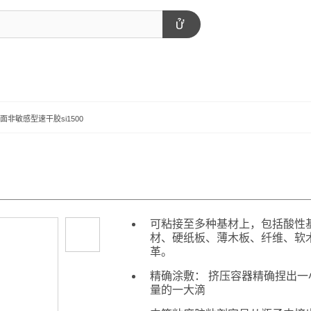
™ 表面非敏感型速干胶si1500
可粘接至多种基材上，包括酸性
材、硬纸板、薄木板、纤维、软
革。
精确涂敷： 挤压容器精确捏出一
量的一大滴