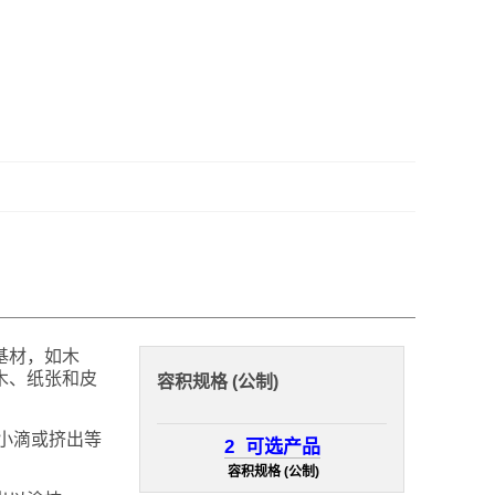
基材，如木
木、纸张和皮
容积规格 (公制)
小滴或挤出等
2
可选产品
容积规格 (公制)