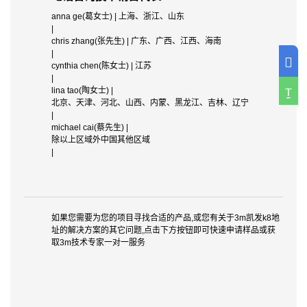
anna ge(葛女士) | 上海、浙江、山东
|
chris zhang(张先生) | 广东、广西、江西、海南
|
cynthia chen(陈女士) | 江苏
cn_bonding_contactbar_phone
|
cn
lina tao(陶女士) |
北京、天津、河北、山西、内蒙、黑龙江、吉林、辽宁
|
michael cai(蔡先生) |
除以上区域外中国其他区域
|
如果您需要为您的项目寻找合适的产品,或您有关于3m凯发k8地
址的解决方案的其它问题,点击下方按钮即可快速申请样品或获
取3m技术专家一对一服务