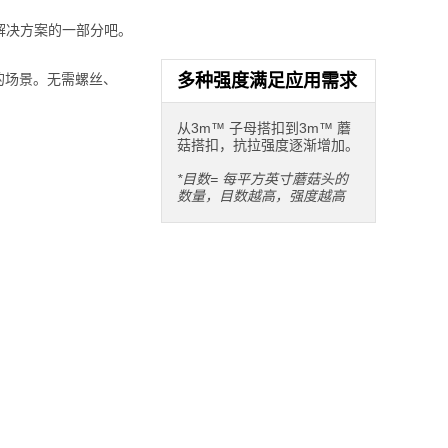
解决方案的一部分吧。
的场景。无需螺丝、
多种强度满足应用需求
从3m™ 子母搭扣到3m™ 蘑
菇搭扣，抗拉强度逐渐增加。
*目数= 每平方英寸蘑菇头的
数量，目数越高，强度越高