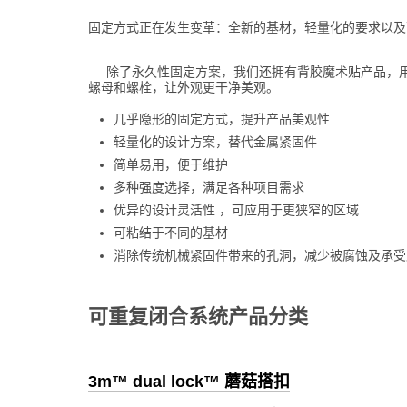
们的选型
重复闭合
固定方式正在发生变革：全新的基材，轻量化的要求以及
工具找到
系统
除了永久性固定方案，我们还拥有背胶魔术贴产品，
合适的可
螺母和螺栓，让外观更干净美观。
除了提供永久性粘
重复闭合
结的产品外，3m的
几乎隐形的固定方式，提升产品美观性
可重复闭合系统可
轻量化的设计方案，替代金属紧固件
系统类产
用于需要维修和拆
简单易用，便于维护
卸的应用场景，可
多种强度选择，满足各种项目需求
品
替代传统机械紧固
优异的设计灵活性 ，可应用于更狭窄的区域
件和胶粘剂。
可粘结于不同的基材
输入您的项目需
消除传统机械紧固件带来的孔洞，减少被腐蚀及承受
求，或您可以按照
咨询3m专家
产品品号查询。本
工具可以提供对应
可重复闭合系统产品分类
的产品技术参数等
相关文件满足您目
前的项目需求。
3m™ dual lock™ 蘑菇搭扣