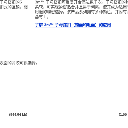
统子母搭扣的5
3m™ 子母搭扣可反复开合高达数千次。子母搭扣的
扣式的互锁，相
柔软，可实现紧密贴合并且易于剥离，使其成为适用
用途的理想选择。该产品系列拥有多种颜色，并附有
基材上。
了解 3m™ 子母搭扣（钩面和毛面）的应用
表面的背胶可供选择。
g公司
(944.64 kb)
(1.55