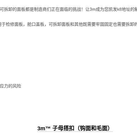
可拆卸的面板都是制造商们正在面临的挑战！让3m成为您凯发k8地址的
用于检修面板，舱口盖板，可拆卸面板和其他既需要牢固固定也需要拆卸
应力的风险
3m™ 子母搭扣（钩面和毛面）