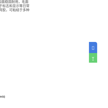
钩面稳固耐用，毛面
于标志和显示等日常
背胶，可粘结于多种
cn_bonding_contactbar_phone
cn_bo
 mb)